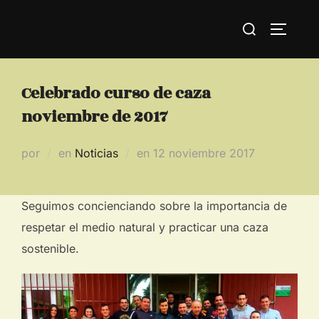
Saltar
Buscar:
al
ALTERN
contenido
Celebrado curso de caza
noviembre de 2017
Publicado
por
en
Noticias
en
12 noviembre 2017
el
Seguimos concienciando sobre la importancia de
respetar el medio natural y practicar una caza
sostenible.