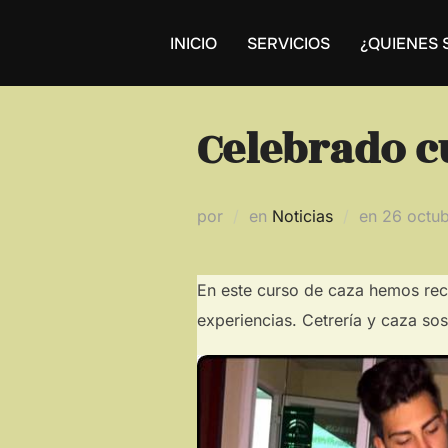
Saltar
al
INICIO
SERVICIOS
¿QUIENES
contenido
Celebrado c
Publicad
por
en
Noticias
en
26 octu
el
En este curso de caza hemos reci
experiencias. Cetrería y caza sos