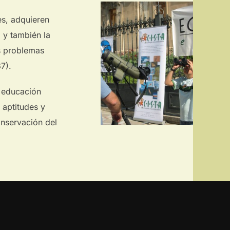
es, adquieren
 y también la
os problemas
7).
 educación
 aptitudes y
onservación del