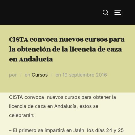
Saltar
Buscar:
al
ALTERN
contenido
CISTA convoca nuevos cursos para
la obtención de la licencia de caza
en Andalucía
Publicado
por
en
Cursos
en
19 septiembre 2016
el
CISTA convoca nuevos cursos para obtener la
licencia de caza en Andalucía, estos se
celebrarán:
– El primero se impartirá en Jaén los días 24 y 25