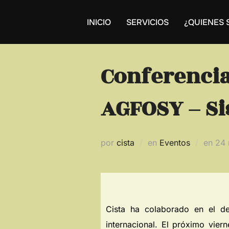
INICIO
SERVICIOS
¿QUIENES
Conferencia
AGFOSY – Si
por
cista
en
Eventos
en
24 
Cista ha colaborado en el de
internacional. El próximo vie