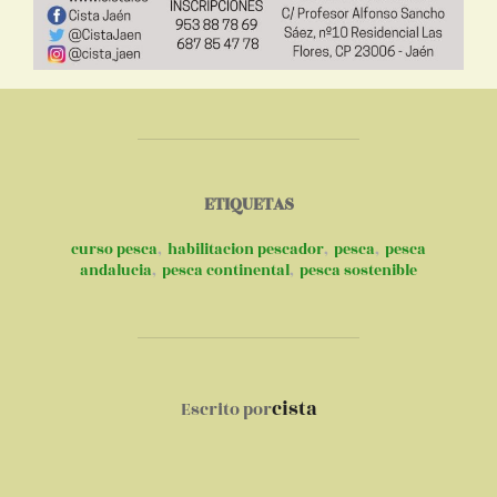
ETIQUETAS
curso pesca
,
habilitacion pescador
,
pesca
,
pesca
andalucia
,
pesca continental
,
pesca sostenible
AUTOR DE LA PUBLICACIÓN
cista
Escrito por