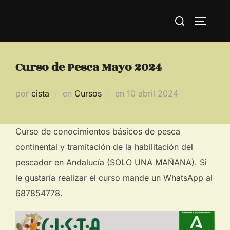
Saltar
Buscar:
al
ALTERN
contenido
Curso de Pesca Mayo 2024
Publicado
por
cista
en
Cursos
en
10 abril 2024
el
Curso de conocimientos básicos de pesca
continental y tramitación de la habilitación del
pescador en Andalucía (SOLO UNA MAÑANA). Si
le gustaría realizar el curso mande un WhatsApp al
687854778.