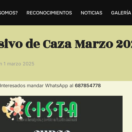
 SOMOS?
RECONOCIMIENTOS
NOTICIAS
GALERÍA
sivo de Caza Marzo 20
Publicado
en
1 marzo 2025
el
nteresados mandar WhatsApp al
687854778