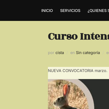
Saltar
al
INICIO
SERVICIOS
¿QUIENES
contenido
Curso Inten
por
cista
en
Sin categoría
NUEVA CONVOCATORIA marzo. I