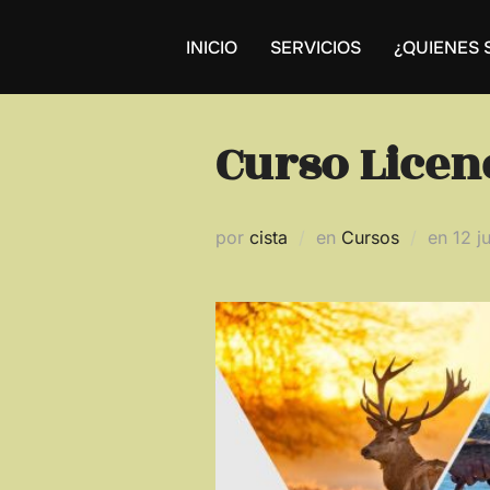
Saltar
al
INICIO
SERVICIOS
¿QUIENES
contenido
Curso Licen
Publ
por
cista
en
Cursos
en
12 j
el