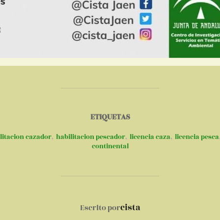
ETIQUETAS
litacion cazador
,
habilitacion pescador
,
licencia caza
,
licencia pesca
continental
AUTOR DE LA PUBLICACIÓN
cista
Escrito por