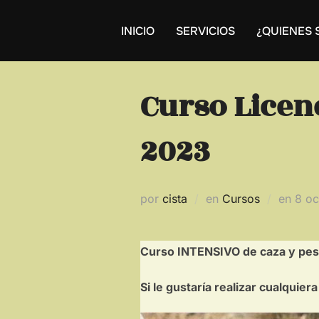
Saltar
al
INICIO
SERVICIOS
¿QUIENES
contenido
Curso Licen
2023
Publ
por
cista
en
Cursos
en
8 oc
el
Curso INTENSIVO de caza y pes
Si le gustaría realizar cualqui