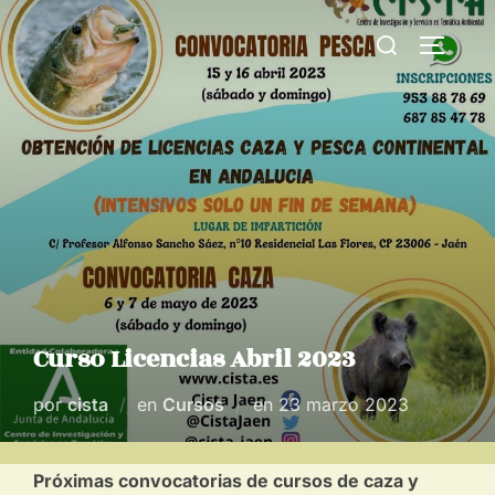
Saltar
Buscar:
al
ALTERN
contenido
Curso Licencias Abril 2023
Publicado
por
cista
en
Cursos
en
23 marzo 2023
el
Próximas convocatorias de cursos de caza y