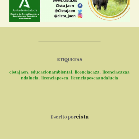
ETIQUETAS
cistajaen
,
educacionambiental
,
licenciacaza
,
licenciacazaa
ndalucia
,
licenciapesca
,
licenciapescaandalucia
AUTOR DE LA PUBLICACIÓN
cista
Escrito por