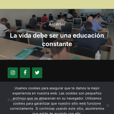
Navegación
de
Anterior
Anterior
entradas
La vida debe ser una educación
constante
Usamos cookies para asegurar que te damos la mejor
experiencia en nuestra web. Las cookies son pequeños
archivos que se almacenan en su navegador. Utilizamos
Política de Privacidad
cookies para garantizar que nuestro sitio web funcione
Copyright © 2026 CISTA - Centro de Investigación y
correctamente. Si continúas usando este sitio, asumiremos
Servicios en Temática Ambiental
que estás de acuerdo con ello.