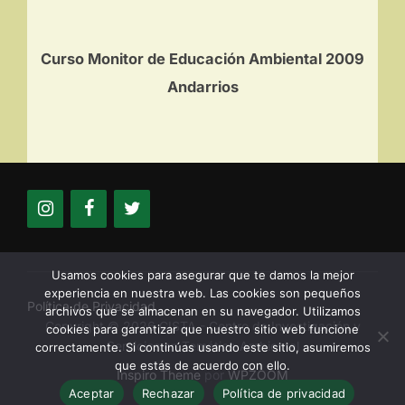
Curso Monitor de Educación Ambiental 2009
Andarrios
Usamos cookies para asegurar que te damos la mejor
experiencia en nuestra web. Las cookies son pequeños
Política de Privacidad
archivos que se almacenan en su navegador. Utilizamos
Copyright © 2026 CISTA - Centro de Investigación y
cookies para garantizar que nuestro sitio web funcione
Servicios en Temática Ambiental
correctamente. Si continúas usando este sitio, asumiremos
que estás de acuerdo con ello.
Inspiro Theme
por
WPZOOM
Aceptar
Rechazar
Política de privacidad