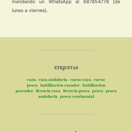
mandando un WhatsApp al 687854778 (de
lunes a viernes).
ETIQUETAS
caza
,
caza andalucia
,
curso caza
,
curso
pesca
,
habilitacion cazador
,
habilitacion
pescador
,
licencia caza
,
licencia pesca
,
pesca
,
pesca
andalucia
,
pesca continental
AUTOR DE LA PUBLICACIÓN