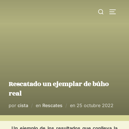
Rescatado un ejemplar de búho
real
por
cista
en
Rescates
en
25 octubre 2022
Un ejemplo de los resultados que conlleva la