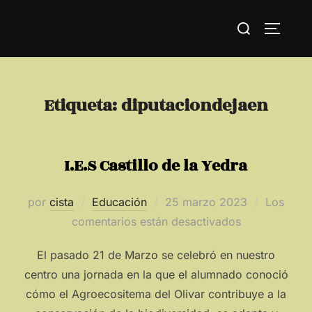
Saltar
Buscar:
al
ALTERN
contenido
Etiqueta:
diputaciondejaen
I.E.S Castillo de la Yedra
Publicado
por
cista
Educación
25 marzo 2023
Los
el
comentarios están desactivados
El pasado 21 de Marzo se celebró en nuestro
centro una jornada en la que el alumnado conoció
cómo el Agroecositema del Olivar contribuye a la