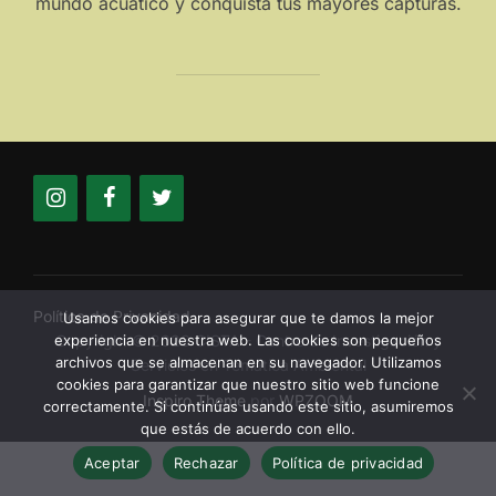
mundo acuático y conquista tus mayores capturas.
Política de Privacidad
Usamos cookies para asegurar que te damos la mejor
Copyright © 2026 CISTA - Centro de Investigación y
experiencia en nuestra web. Las cookies son pequeños
archivos que se almacenan en su navegador. Utilizamos
Servicios en Temática Ambiental
cookies para garantizar que nuestro sitio web funcione
Inspiro Theme
por
WPZOOM
correctamente. Si continúas usando este sitio, asumiremos
que estás de acuerdo con ello.
Aceptar
Rechazar
Política de privacidad