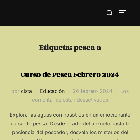
Saltar
Buscar:
al
ALTERN
contenido
Etiqueta:
pesca a
Curso de Pesca Febrero 2024
Publicado
por
cista
Educación
26 febrero 2024
Los
el
comentarios están desactivados
Explora las aguas con nosotros en un emocionante
curso de pesca. Desde el arte del anzuelo hasta la
paciencia del pescador, desvela los misterios del