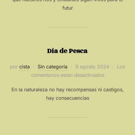
futur
Día de Pesca
Publicado
por
cista
Sin categoría
9 agosto 2024
Los
el
comentarios están desactivados
En la naturaleza no hay recompensas ni castigos,
hay consecuencias