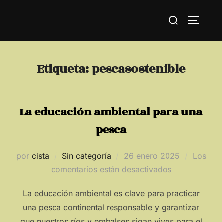
Saltar
Buscar:
al
ALTERN
contenido
Etiqueta:
pescasostenible
La educación ambiental para una
pesca
Publicado
por
cista
Sin categoría
26 enero 2025
Los
el
comentarios están desactivados
La educación ambiental es clave para practicar
una pesca continental responsable y garantizar
que nuestros ríos y embalses sigan vivos para el