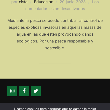
Publicado
por
cista
Educación
20 junio 2023
Los
el
comentarios están desactivados
Mediante la pesca se puede contribuir al control de
especies exóticas invasoras en aquellas masas de
agua en las que estén provocando daños
ecológicos. Por una pesca responsable y
sostenible.
Usamos cookies para asegurar que te damos la mejor